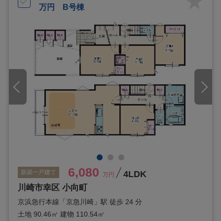
万円 B号棟
6,080
新築一戸建て
4LDK
万円
川崎市幸区 小向町
京浜急行本線「京急川崎」駅 徒歩 24 分
土地 90.46㎡
建物 110.54㎡