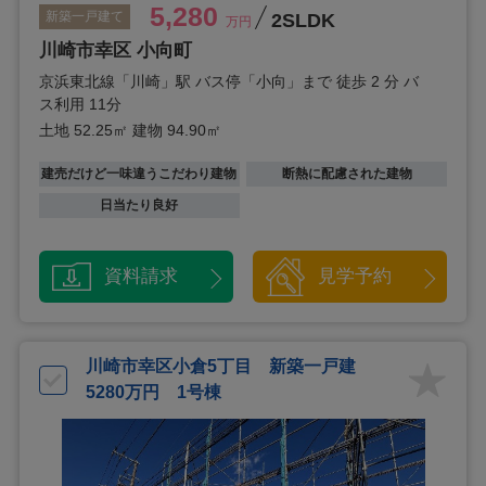
5,280
新築一戸建て
2SLDK
万円
川崎市幸区 小向町
京浜東北線「川崎」駅 バス停「小向」まで 徒歩 2 分 バ
ス利用 11分
土地 52.25㎡
建物 94.90㎡
建売だけど一味違うこだわり建物
断熱に配慮された建物
日当たり良好
資料請求
見学予約
川崎市幸区小倉5丁目 新築一戸建
5280万円 1号棟