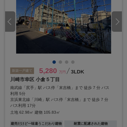
5,280
新築一戸建て
3LDK
万円
川崎市幸区 小倉５丁目
南武線「尻手」駅 バス停「末吉橋」まで 徒歩 7 分 バス
利用 5分
京浜東北線「川崎」駅 バス停「末吉橋」まで 徒歩 7 分
バス利用 17分
土地 62.98㎡
建物 105.83㎡
建売だけど一味違うこだわり建物
耐震に配慮された建物